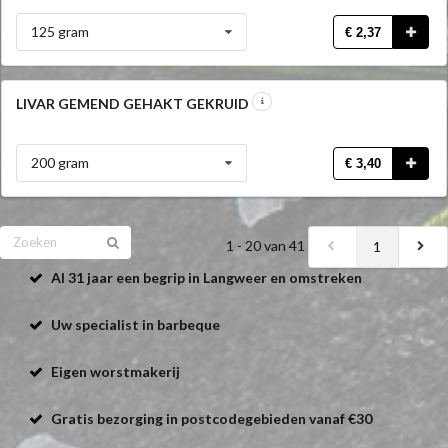
125 gram
€ 2,37
LIVAR GEMEND GEHAKT GEKRUID
200 gram
€ 3,40
1 - 20 van 41
1
Al 31 jaar een begrip in Langweer en omstreken
Uw specialist in barbeque
Eigen worstmakerij
Gratis bezorging in postcodegebieden vanaf €30