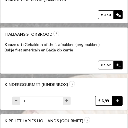
€ 3,50
=
ITALIAANS STOKBROOD
Keuze uit:
Gebakken of thuis afbakken (ongebakken),
Bakje filet americain en Bakje kip kerrie
€ 1,69
=
KINDERGOURMET (KINDERBOX)
€ 6,99
KIPFILET LAPJES HOLLANDS (GOURMET)