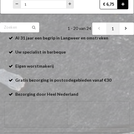
€ 6,75
1 - 20 van 24
1
Al 31 jaar een begrip in Langweer en omstreken
Uw specialist in barbeque
Eigen worstmakerij
Gratis bezorging in postcodegebieden vanaf €30
Bezorging door Heel Nederland