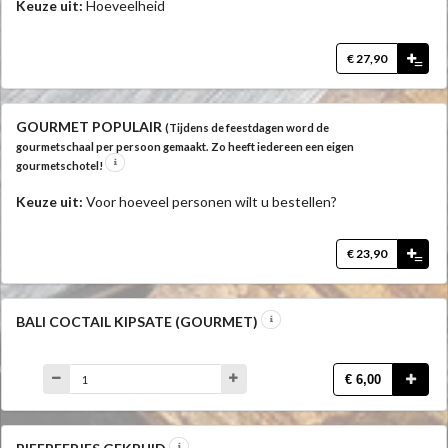
Keuze uit:
Hoeveelheid
€ 27,90
=
GOURMET POPULAIR
(Tijdens de feestdagen word de
gourmetschaal per persoon gemaakt. Zo heeft iedereen een eigen
gourmetschotel!
Keuze uit:
Voor hoeveel personen wilt u bestellen?
€ 23,90
=
BALI COCTAIL KIPSATE (GOURMET)
€ 6,00