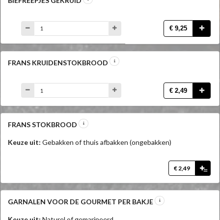
BIEFREEPJES GEKRUID
€ 9,25
FRANS KRUIDENSTOKBROOD
€ 2,49
FRANS STOKBROOD
Keuze uit:
Gebakken of thuis afbakken (ongebakken)
€ 2,49
=
GARNALEN VOOR DE GOURMET PER BAKJE
Keuze uit:
Naturel of gemarineerd