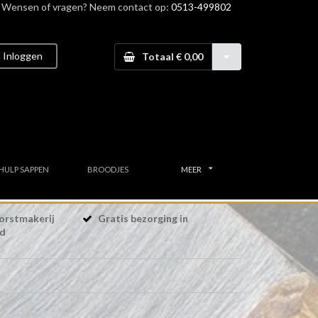
Wensen of vragen? Neem contact op:
0513-499802
Inloggen
Totaal € 0,00
HULP SAPPEN
BROODJES
MEER
orstmakerij
Gratis bezorging in
nd