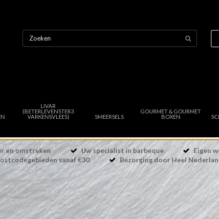
LIVAR
(BETERLEVENSTER3
GOURMET & GOURMET
EN
VARKENSVLEES)
SMEERSELS
BOXEN
SC
eer en omstreken
Uw specialist in barbeque
Eigen w
ostcodegebieden vanaf €30
Bezorging door Heel Nederla