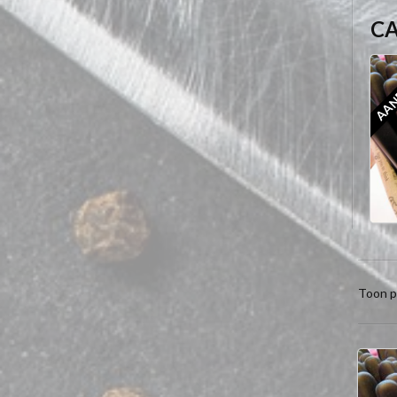
C
AAN
Toon p