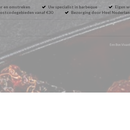
eer en omstreken
Uw specialist in barbeque
Eigen w
ostcodegebieden vanaf €30
Bezorging door Heel Nederla
Een Bon Vivant