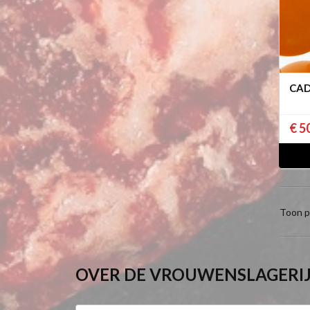
CAD
€ 5
Toon p
OVER DE VROUWENSLAGERI