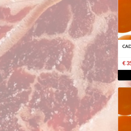
CAD
€ 3