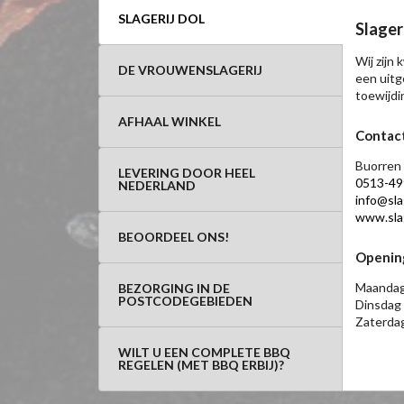
SLAGERIJ DOL
Slageri
Wij zijn
DE VROUWENSLAGERIJ
een uitg
toewijdi
AFHAAL WINKEL
Contac
Buorren 
LEVERING DOOR HEEL
0513-49
NEDERLAND
info@slag
www.slag
BEOORDEEL ONS!
Openin
Maandag
BEZORGING IN DE
POSTCODEGEBIEDEN
Dinsdag 
Zaterdag
WILT U EEN COMPLETE BBQ
REGELEN (MET BBQ ERBIJ)?