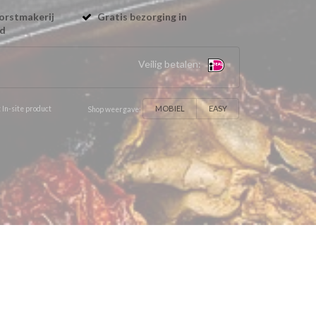
orstmakerij
Gratis bezorging in
nd
Veilig betalen:
MOBIEL
EASY
 In-site product
Shop weergave: