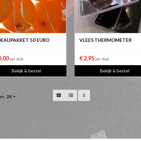
EAUPAKKET 50 EURO
VLEES THERMOMETER
0,00
€ 2,95
per stuk
per stuk
Bekijk & bestel
Bekijk & bestel
er:
24
J