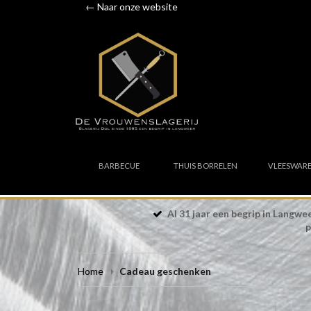
← Naar onze website
BARBECUE
THUIS BORRELEN
VLEESWAR
Al 31 jaar een begrip in Langw
p
Home
Cadeau geschenken