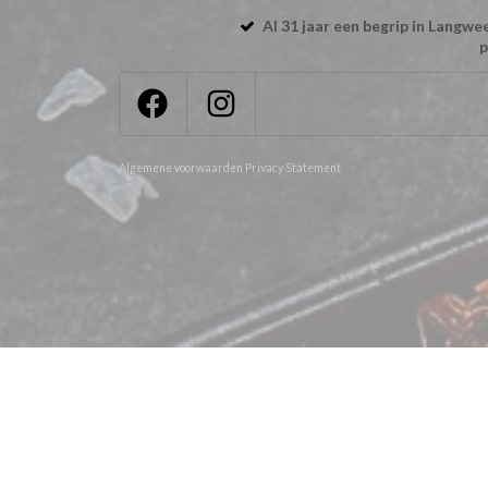
Al 31 jaar een begrip in Langw
p
Algemene voorwaarden
Privacy Statement