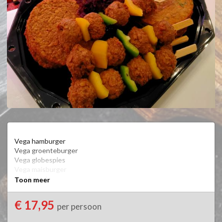
Vega hamburger

Vega groenteburger

Vega globespies

Vega maisburger

Stokbrood

Toon meer
Kruidenboter

Kartoffelsalade

€ 17,95
per persoon
Plastic borden & bestek