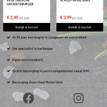
VEGETARISCHE
SCHULP APPEL KERS
GROENTEBURGER
€ 2,49
€ 3,99
per stuk
per stuk
Bekijk & bestel
Bekijk & bestel
Al 31 jaar een begrip in Langweer en omstreken
Uw specialist in barbeque
Eigen worstmakerij
Gratis bezorging in postcodegebieden vanaf €30
Bezorging door Heel Nederland