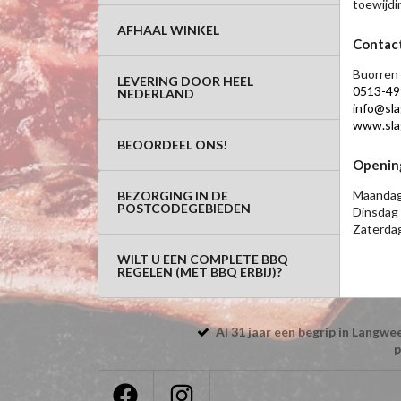
toewijdi
AFHAAL WINKEL
Contac
Buorren 
LEVERING DOOR HEEL
0513-49
NEDERLAND
info@slag
www.slag
BEOORDEEL ONS!
Openin
Maandag
BEZORGING IN DE
POSTCODEGEBIEDEN
Dinsdag 
Zaterdag
WILT U EEN COMPLETE BBQ
REGELEN (MET BBQ ERBIJ)?
Al 31 jaar een begrip in Langw
p