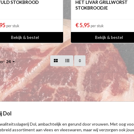
VULD STOKBROOD
HET LIVAR GRILLWORST
STOKBROODJE
,95
€ 5,95
per stuk
per stuk
Bekijk & bestel
Bekijk & bestel
er:
24
J
j Dol
 kwaliteitsslagerij Dol, ambachtelijk en gerund door vrouwen. Met oog voor
ebreid assortiment aan vlees en vleeswaren, maar wij verzorgen ook jou