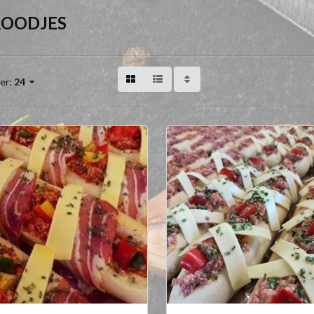
ROODJES
er:
24