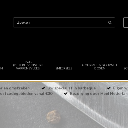
LIVAR
(BETERLEVENSTER3
GOURMET & GOURMET
EN
VARKENSVLEES)
SMEERSELS
BOXEN
SC
eer en omstreken
Uw specialist in barbeque
Eigen w
ostcodegebieden vanaf €30
Bezorging door Heel Nederla