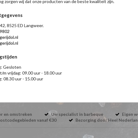
ng zorgen wij dat onze producten van de beste kwaliteit zijn.
tgegevens
42, 8525 ED Langweer.
9802
erijdol.nl
erijdol.nl
gstijden
: Gesloten
t/m vrijdag: 09.00 uur - 18.00 uur
: 08.30 uur - 15.00 uur
eer en omstreken
Uw specialist in barbeque
Eigen w
ostcodegebieden vanaf €30
Bezorging door Heel Nederla