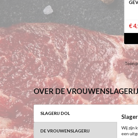
GE
€ 4
Toon p
OVER DE VROUWENSLAGERI
SLAGERIJ DOL
Slageri
Wij zijn
DE VROUWENSLAGERIJ
een uitg