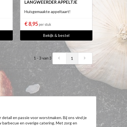
LANGWEERDER APPELTJE
Huisgemaakte appeltaart!
€ 8,95
per stuk
Bekijk & bestel
1 - 3 van 3
1
 detail en passie voor worstmaken. Bij ons vind je
w barbecue en overige catering. Met zorg en