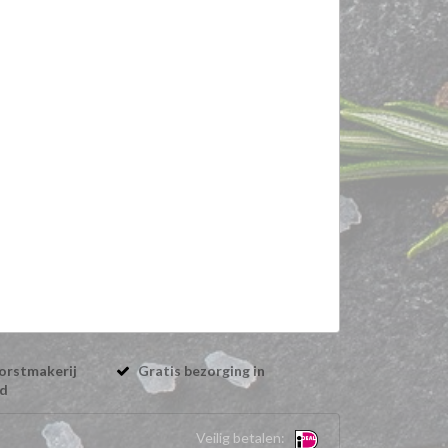
orstmakerij
Gratis bezorging in
nd
Veilig betalen: