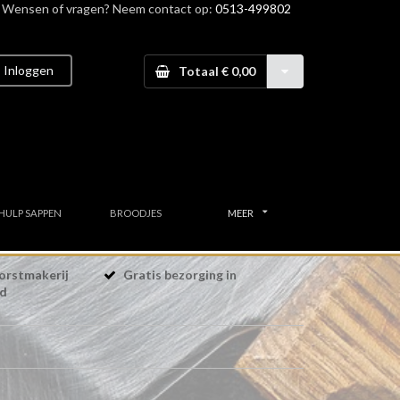
Wensen of vragen? Neem contact op:
0513-499802
Inloggen
Totaal € 0,00
HULP SAPPEN
BROODJES
MEER
orstmakerij
Gratis bezorging in
nd