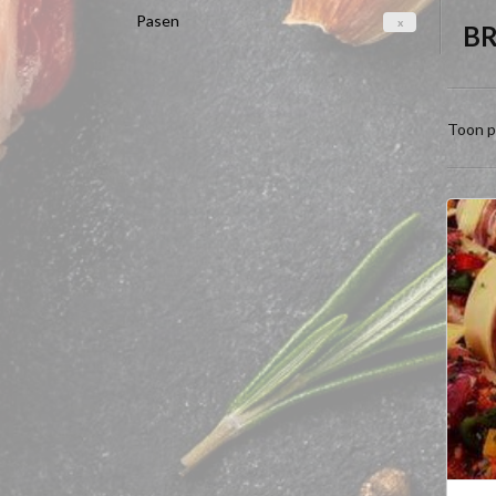
Pasen
x
B
Toon p