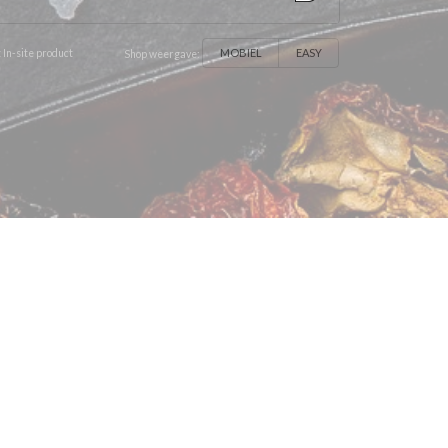
MOBIEL
EASY
 In-site product
Shop weergave: