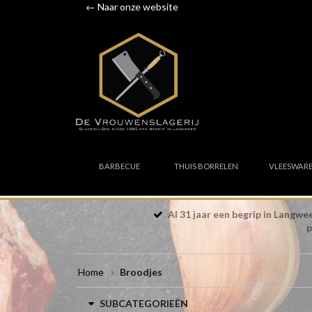
← Naar onze website
BARBECUE
THUIS BORRELEN
VLEESWAR
Al 31 jaar een begrip in Langw
p
Home
Broodjes
SUBCATEGORIEËN